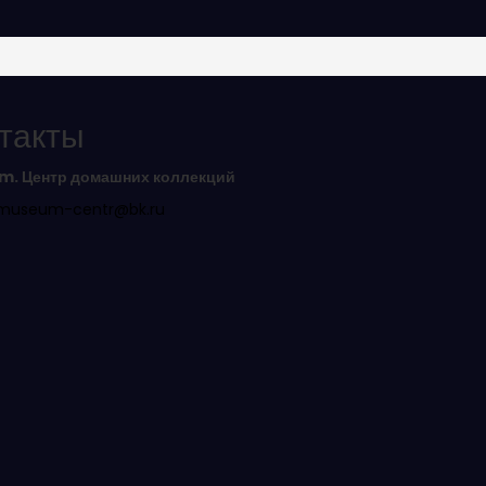
такты
. Центр домашних коллекций
museum-centr@bk.ru