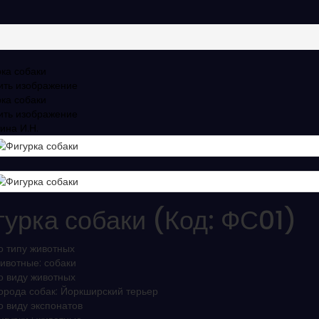
ить изображение
ить изображение
гурка собаки
(Код:
ФС01
)
о типу животных
ивотные:
собаки
о виду животных
орода собак:
Йоркширский терьер
о виду экспонатов