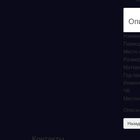
Фи
Оп
Наиме
Период
Место 
Размер,
Матери
Год пр
Инвент
ЧК:
Местон
Описан
Контакты