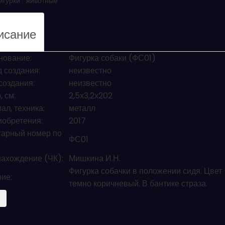
гурки :
животные
исание
нование:
Фигурка собаки (ФС01)
 создания:
неизвестно
создания:
неизвестно
 см:
2,5х3,2х202
ал, техника:
металл
иобретения:
2017
арный номер по
ФС01
ахождение (ЧК):
Мишкина И.Н.
Фигурка собачки в положении сидя. Цвет
ие:
темно коричневый. В бантике страза.